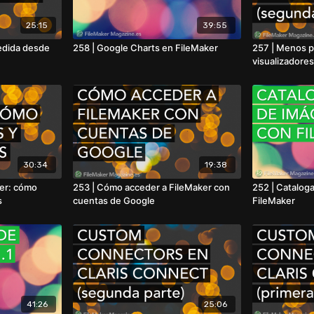
25:15
39:55
medida desde
258 | Google Charts en FileMaker
257 | Menos p
visualizadore
30:34
19:38
ker: cómo
253 | Cómo acceder a FileMaker con
252 | Catalog
s
cuentas de Google
FileMaker
41:26
25:06