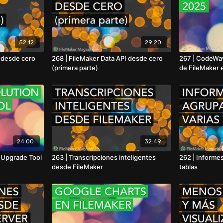
52:12
29:20
I desde cero
268 | FileMaker Data API desde cero
267 | CodeWav
(primera parte)
de FileMaker 
24:00
32:49
n Upgrade Tool
263 | Transcripciones inteligentes
262 | Informe
desde FileMaker
tablas