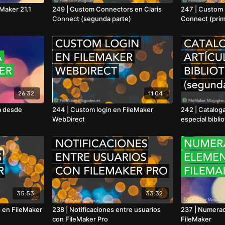
Maker 21.1
249 | Custom Connectors en Claris
247 | Custom 
Connect (segunda parte)
Connect (prim
26:32
11:04
a desde
244 | Custom login en FileMaker
242 | Cataloga
WebDirect
especial bibli
35:53
33:32
 en FileMaker
238 | Notificaciones entre usuarios
237 | Numerac
con FileMaker Pro
FileMaker