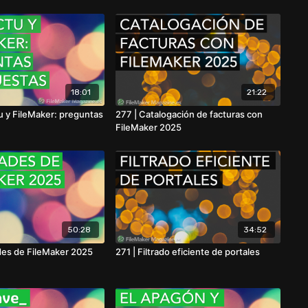
18:01
21:22
u y FileMaker: preguntas
277 | Catalogación de facturas con
FileMaker 2025
50:28
34:52
es de FileMaker 2025
271 | Filtrado eficiente de portales