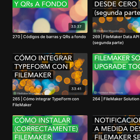
33:37
270 | Códigos de barras y QRs a fondo
269 | FileMaker Data AP
(segunda parte)
33:41
265 | Cómo integrar TypeForm con
264 | FileMaker Solutio
FileMaker