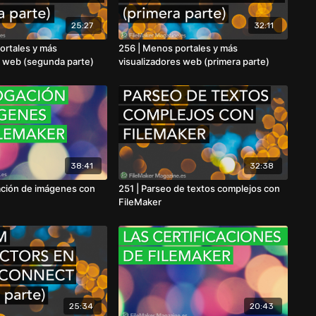
25:27
32:11
ortales y más
256 | Menos portales y más
s web (segunda parte)
visualizadores web (primera parte)
38:41
32:38
ación de imágenes con
251 | Parseo de textos complejos con
FileMaker
25:34
20:43