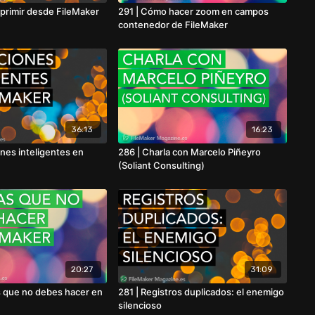
primir desde FileMaker
291 | Cómo hacer zoom en campos
contenedor de FileMaker
36:13
16:23
ones inteligentes en
286 | Charla con Marcelo Piñeyro
(Soliant Consulting)
20:27
31:09
s que no debes hacer en
281 | Registros duplicados: el enemigo
silencioso