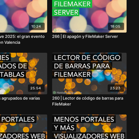
10:24
18:05
e 2025: el gran evento
266 | El apagón y FileMaker Server
en Valencia
25:54
23:23
s agrupados de varias
260 | Lector de código de barras para
FileMaker