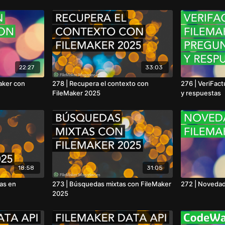
22:27
33:03
aker con
278 | Recupera el contexto con
276 | VeriFact
FileMaker 2025
y respuestas
18:58
31:05
as en
273 | Búsquedas mixtas con FileMaker
272 | Novedad
2025