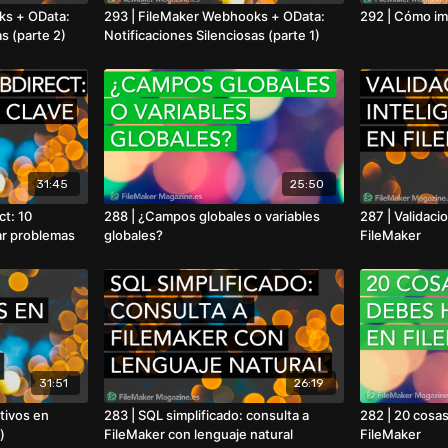
ks + OData:
293 | FileMaker Webhooks + OData:
292 | Cómo im
s (parte 2)
Notificaciones Silenciosas (parte 1)
31:45
25:50
ct: 10
288 | ¿Campos globales o variables
287 | Validaci
ar problemas
globales?
FileMaker
31:51
26:19
tivos en
283 | SQL simplificado: consulta a
282 | 20 cosa
)
FileMaker con lenguaje natural
FileMaker