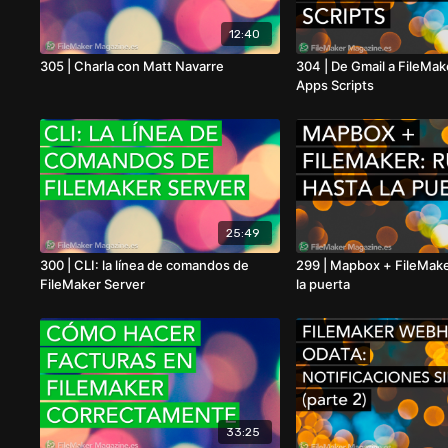
12:40
305 | Charla con Matt Navarre
304 | De Gmail a FileMa
Apps Scripts
25:49
300 | CLI: la línea de comandos de
299 | Mapbox + FileMake
FileMaker Server
la puerta
33:25