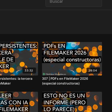
33:32
28:04
rsistentes: la tercera
307 | PDFs en FileMaker 2026
leMaker
(especial constructoras)