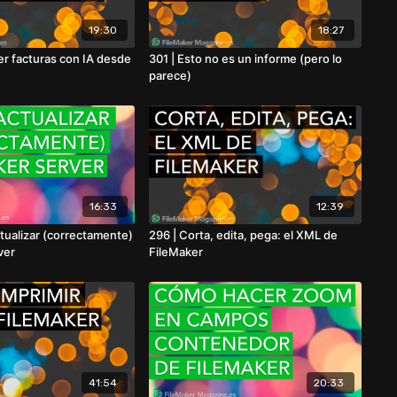
19:30
18:27
er facturas con IA desde
301 | Esto no es un informe (pero lo
parece)
16:33
12:39
tualizar (correctamente)
296 | Corta, edita, pega: el XML de
ver
FileMaker
41:54
20:33