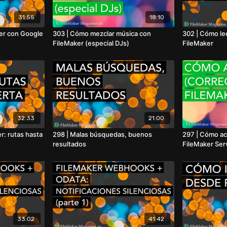
31:55
18:10
ker con Google
303 | Cómo mezclar música con
302 | Cómo le
FileMaker (especial DJs)
FileMaker
32:33
21:00
r: rutas hasta
298 | Malas búsquedas, buenos
297 | Cómo ac
resultados
FileMaker Ser
33:02
41:42