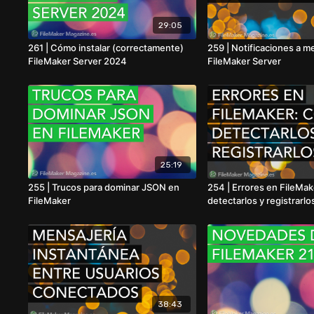
29:05
261 | Cómo instalar (correctamente)
259 | Notificaciones a 
FileMaker Server 2024
FileMaker Server
25:19
255 | Trucos para dominar JSON en
254 | Errores en FileMa
FileMaker
detectarlos y registrarlo
38:43