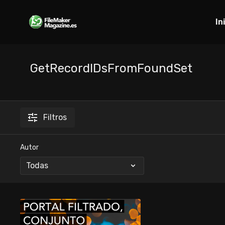
In
GetRecordIDsFromFoundSet
Filtros
Autor