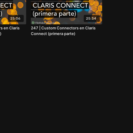
25:06
25:34
s en Claris
247 | Custom Connectors en Claris
)
Connect (primera parte)