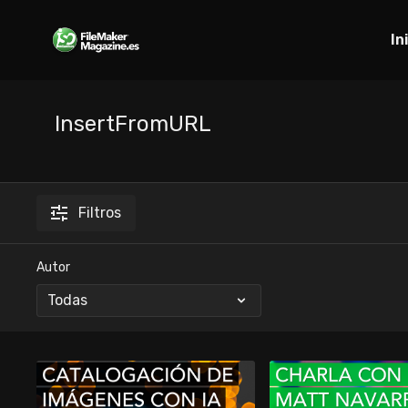
In
InsertFromURL
Filtros
Autor