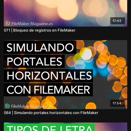
17:43
071 | Bloqueo de registros en FileMaker
17:54
064 | Simulando portales horizontales con FileMaker