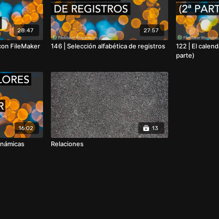
28:47
27:57
con FileMaker
146 | Selección alfabética de registros
122 | El calen
parte)
16:02
13
dinámicas
Relaciones