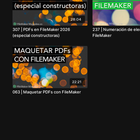
28:04
307 | PDFs en FileMaker 2026
237 | Numeración de el
(especial constructoras)
FileMaker
22:21
063 | Maquetar PDFs con FileMaker