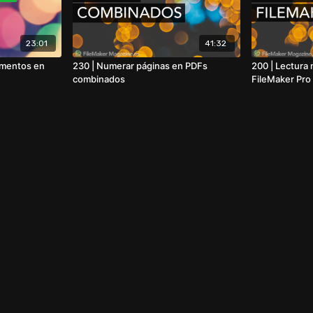
23:01
41:32
ementos en
230 | Numerar páginas en PDFs
200 | Lectura
combinados
FileMaker Pro