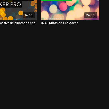
14:36
24:33
 masiva de albaranes con
074 | Rutas en FileMaker