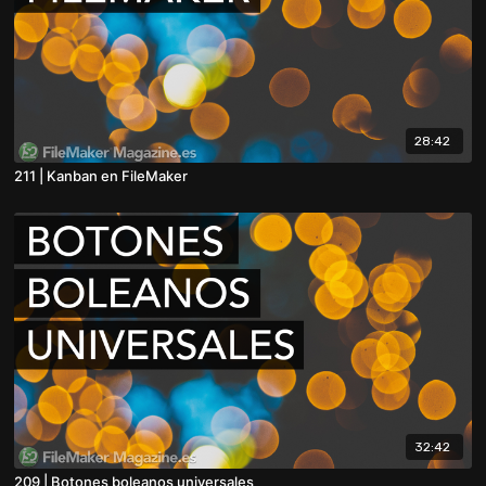
28:42
211 | Kanban en FileMaker
32:42
209 | Botones boleanos universales