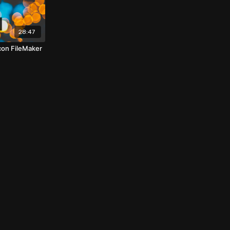
28:47
con FileMaker