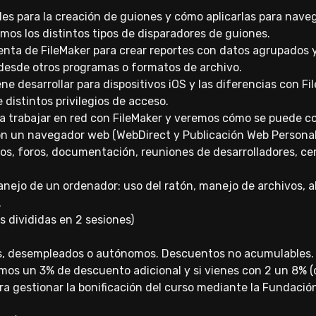
s para la creación de guiones y cómo aplicarlas para navega
mos los distintos tipos de disparadores de guiones.
enta de FileMaker para crear reportes con datos agrupados 
esde otros programas o formatos de archivo.
ne desarrollar para dispositivos iOS y las diferencias con Fi
distintos privilegios de acceso.
a trabajar en red con FileMaker y veremos cómo se puede co
on un navegador web (WebDirect y Publicación Web Personal
s, foros, documentación, reuniones de desarrolladores, certif
jo de un ordenador: uso del ratón, manejo de archivos, abr
.
as divididas en 2 sesiones)
s, desempleados o autónomos. Descuentos no acumulables.
mos un 3% de descuento adicional y si vienes con 2 un 8% 
ra gestionar la bonificación del curso mediante la Fundació