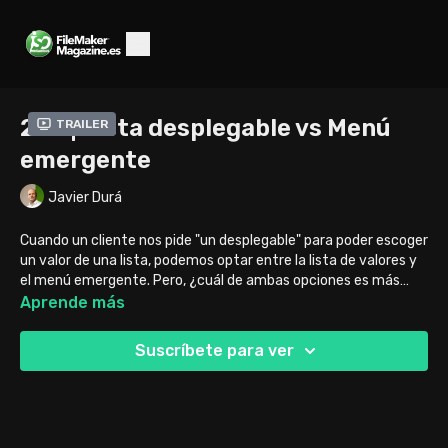
220 | Lista desplegable vs Menú
Trailer
emergente
Javier Durá
Cuando un cliente nos pide "un desplegable" para poder escoger
un valor de una lista, podemos optar entre la lista de valores y
el menú emergente. Pero, ¿cuál de ambas opciones es más
conveniente? ¿Qué ocurre si tengo cientos de valores en mi
Aprende más
lista? ¿Cambia en algo si el usuario trabaja con Windows en
lugar de con Mac? En este vídeo entramos a fondo para
Suscríbete para ver
conocer cómo y cuándo usar cada una de estas dos
posibilidades.