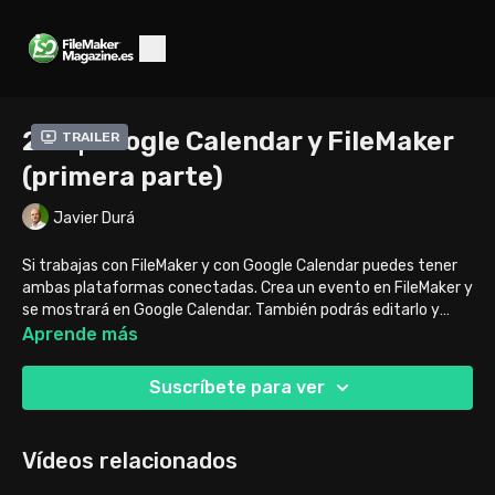
202 | Google Calendar y FileMaker
Trailer
(primera parte)
Javier Durá
Si trabajas con FileMaker y con Google Calendar puedes tener
ambas plataformas conectadas. Crea un evento en FileMaker y
se mostrará en Google Calendar. También podrás editarlo y
borrarlo. En este vídeo tienes todo lo necesario para preparar la
Aprende más
conexión con Google.
Suscríbete para ver
Vídeos relacionados