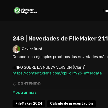
In
248 | Novedades de FileMaker 21.1
Javier Durá
Conoce, con ejemplos prácticos, las novedades más de
ℹ️ INFO SOBRE LA NUEVA VERSIÓN (Claris)
https://content.claris.com/cpl-q1fy25-afterdata
📋
CONTENIDO
00:00
Intro
00:16
Presentación
FileMaker 2024
Cálculo de presentación
➡️ FILEMAKER PRO