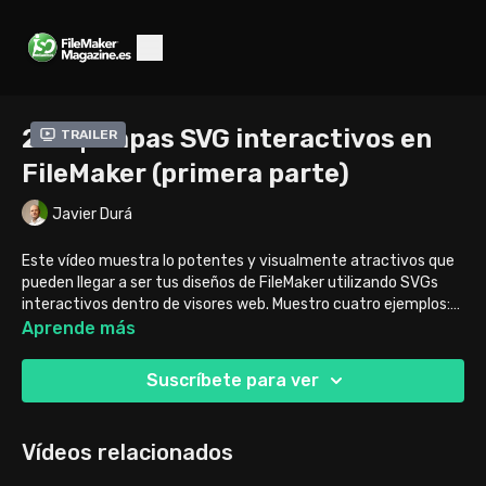
284 | Mapas SVG interactivos en
Trailer
FileMaker (primera parte)
Javier Durá
Este vídeo muestra lo potentes y visualmente atractivos que
pueden llegar a ser tus diseños de FileMaker utilizando SVGs
interactivos dentro de visores web. Muestro cuatro ejemplos:
un teatro, un avión, un mapa de Europa y un plano de las calles
Aprende más
de Amberes, cada uno diseñado para responder a clics y dar
vida a tus diseños con un uso mínimo de guiones y muy pocos
Suscríbete para ver
campos. En esta primera entrega entramos a fondo en el
código de los SVGs.
Vídeos relacionados