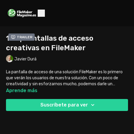
155 | Pantallas de acceso
Trailer
creativas en FileMaker
Javier Durá
La pantalla de acceso de una solución FileMaker es lo primero
que verán los usuarios de nuestra solución. Con un poco de
creatividad y sin esforzarnos mucho, podemos darle un
aspecto diferente y creativo para así marcar la diferencia.
Aprende más
Suscríbete para ver