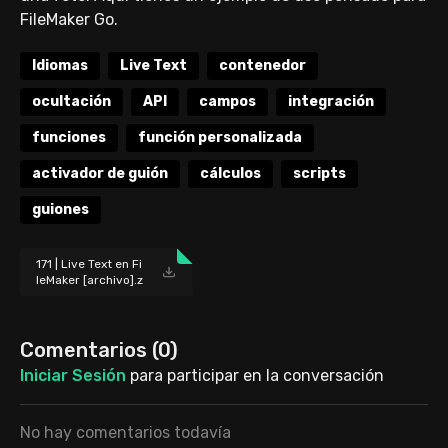
FileMaker Go.
Idiomas
Live Text
contenedor
ocultación
API
campos
integración
funciones
función personalizada
activador de guión
cálculos
scripts
guiones
171 | Live Text en Fi
leMaker [archivo].z
ip
Comentarios (
0
)
Iniciar Sesión
para participar en la conversación
No hay comentarios todavía