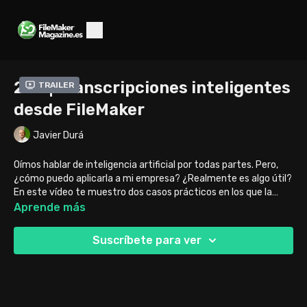
263 | Transcripciones inteligentes
Trailer
desde FileMaker
Javier Durá
Oímos hablar de inteligencia artificial por todas partes. Pero,
¿cómo puedo aplicarla a mi empresa? ¿Realmente es algo útil?
En este vídeo te muestro dos casos prácticos en los que la
inteligencia artificial nos ayuda de manera notable y, además,
Aprende más
desde un archivo de FileMaker.
Suscríbete para ver