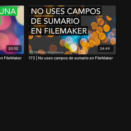
20:02
24:49
ón FileMaker
172 | No uses campos de sumario en FileMaker