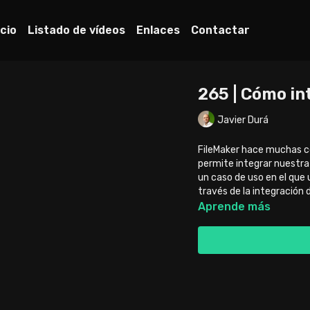
icio
Listado de vídeos
Enlaces
Contactar
265 | Cómo i
Javier Durá
FileMaker hace muchas co
permite integrar nuestra 
un caso de uso en el qu
través de la integración
Aprende más