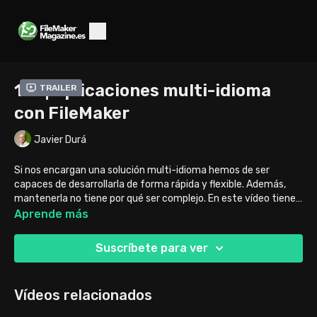
118 | Aplicaciones multi-idioma
Trailer
con FileMaker
Javier Durá
Si nos encargan una solución multi-idioma hemos de ser
capaces de desarrollarla de forma rápida y flexible. Además,
mantenerla no tiene por qué ser complejo. En este vídeo tienes
un ejemplo de cómo hacerlo.
Aprende más
Suscríbete para ver
Vídeos relacionados