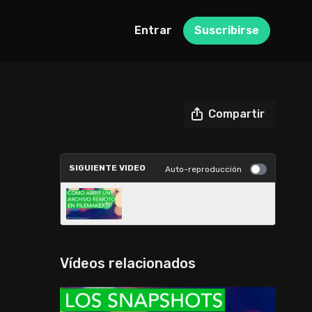
Entrar
Suscribirse
Compartir
SIGUIENTE VIDEO
Auto-reproducción
009 | Cómo abrir un archivo
remoto en FileMaker
Vídeos relacionados