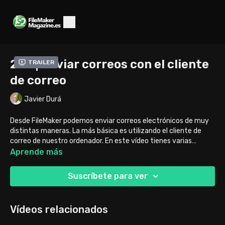
229 | Enviar correos con el cliente
Trailer
de correo
Javier Durá
Desde FileMaker podemos enviar correos electrónicos de muy
distintas maneras. La más básica es utilizando el cliente de
correo de nuestro ordenador. En este vídeo tienes varias
formas de hacerlo y también la solución a algunas dificultades
Aprende más
que te pueden aparecer durante el proceso de envío.
Suscríbete para ver
Vídeos relacionados