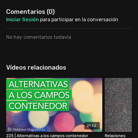
o].zip
32:40
Búsquedas con guiones
Comentarios (
0
)
37:56
Conclusiones
Iniciar Sesión
para participar en la conversación
38:16
Despedida
No hay comentarios todavía
Vídeos relacionados
21:52
225 | Alternativas a los campos contenedor
Relaciones