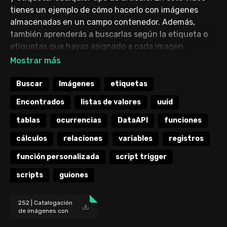
tienes un ejemplo de cómo hacerlo con imágenes
almacenadas en un campo contenedor. Además,
también aprenderás a buscarlas según la etiqueta o
etiquetas que hayas asignado a cada imagen.
CONTENIDO
Buscar
Imágenes
etiquetas
00:00
Intro
Encontrados
listas de valores
uuid
00:15
Origen del vídeo
00:33
Presentación del archivo
tablas
ocurrencias
DataAPI
funciones
01:52
Buscar por etiqueta
cálculos
relaciones
variables
registros
03:08
Añadir etiquetas a la lista
04:23
Campos contenedor y almacenamiento externo
función personalizada
script trigger
06:14
Autointroducción de metadatos
scripts
guiones
06:40
GetContainerAttribute
09:38
Creación de la lista de valores
15:25
Cuántas imágenes hay de cada
252 | Catalogación
de imágenes con
20:40
Creación de nuevas etiquetas
FileMaker [archiv
28:25
Búsquedas manuales