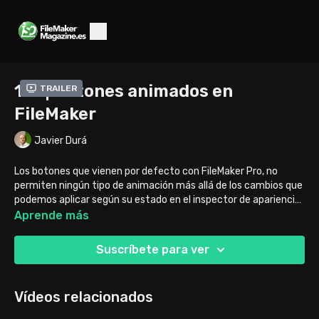
131 | Botones animados en
Trailer
FileMaker
Javier Durá
Los botones que vienen por defecto con FileMaker Pro, no
permiten ningún tipo de animación más allá de los cambios que
podemos aplicar según su estado en el inspector de apariencia.
No obstante, las nuevas herramientas de FileMaker 19 nos
Aprende más
permiten tener, ahora sí, botones más visuales sin perder las
funcionalidades propias de los botones de FileMaker.
Suscríbete para ver
Vídeos relacionados