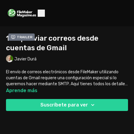
143 | Enviar correos desde
Trailer
cuentas de Gmail
Javier Durá
El envío de correos electrónicos desde FileMaker utilizando
cuentas de Gmail requiere una configuración especial si lo
queremos hacer mediante SMTP. Aquí tienes todos los detalles
para que tus correos se envíen correctamente.
Aprende más
Suscríbete para ver