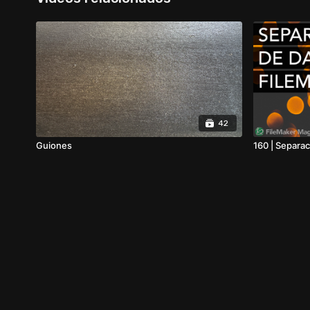
42
Guiones
160 | Separa