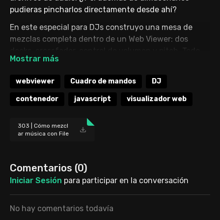
pudieras pincharlos directamente desde ahí?
En este especial para DJs construyo una mesa de
mezclas completa dentro de un Web Viewer: dos
decks, crossfader, control de volumen y pitch. Todo
con HTML, CSS y JavaScript incrustado en FileMaker.
macOS tiene menos opciones nativas para reproducir
webviewer
Cuadro de mandos
DJ
audio que iOS, pero eso deja de ser un problema en
contenedor
javascript
visualizador web
cuanto usas un visualizador web. Y la interfaz... ya la
verás.
303 | Cómo mezcl
ar música con File
Maker (especial DJ
s) [archivo].zip
Comentarios (
0
)
Iniciar Sesión
para participar en la conversación
No hay comentarios todavía