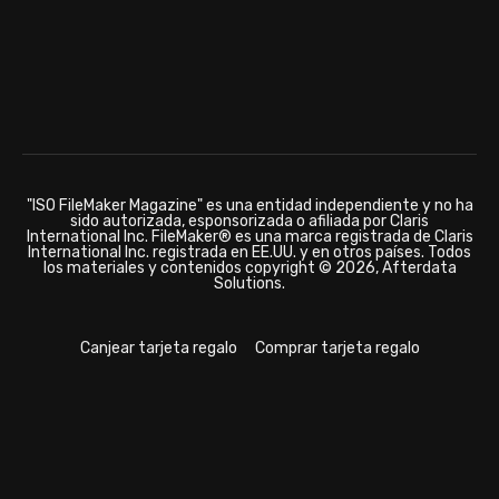
198 | Copias de seguridad con FileMaker Server 2023
https://www.filemakermagazine.es/programs/ba461acf
"ISO FileMaker Magazine" es una entidad independiente y no ha
sido autorizada, esponsorizada o afiliada por Claris
International Inc. FileMaker® es una marca registrada de Claris
International Inc. registrada en EE.UU. y en otros países. Todos
los materiales y contenidos copyright © 2026, Afterdata
Solutions.
Canjear tarjeta regalo
Comprar tarjeta regalo