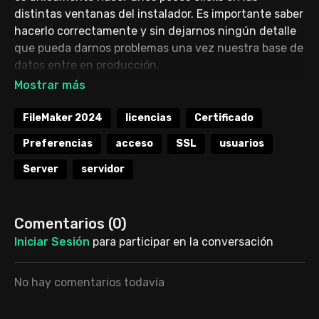
distintas ventanas del instalador. Es importante saber
hacerlo correctamente y sin dejarnos ningún detalle
que pueda darnos problemas una vez nuestra base de
datos entre en producción.
En este vídeo te explico lo esencial para que instales
de forma adecuada tu FileMaker Server 2024 en
FileMaker 2024
licencias
Certificado
macOS.
Preferencias
acceso
SSL
usuarios
CONTENIDO
Server
servidor
00:00
Intro
00:16
Presentación
00:30
Comprar la licencia
Comentarios (
0
)
01:34
Descarga de la licencia
Iniciar Sesión
para participar en la conversación
03:08
Especificaciones de FileMaker Server
05:17
Antes de instalar
05:29
El servidor
No hay comentarios todavía
07:47
Actualizar sistema operativo
08:14
Ajustes en el servidor