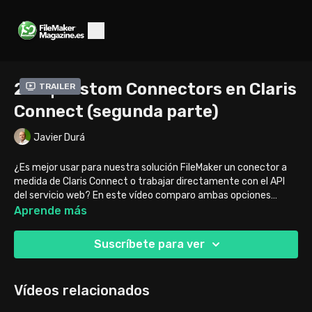
249 | Custom Connectors en Claris
Trailer
Connect (segunda parte)
Javier Durá
¿Es mejor usar para nuestra solución FileMaker un conector a
medida de Claris Connect o trabajar directamente con el API
del servicio web? En este vídeo comparo ambas opciones
utilizando como ejemplo el API de DeepL.
Aprende más
Suscríbete para ver
Vídeos relacionados