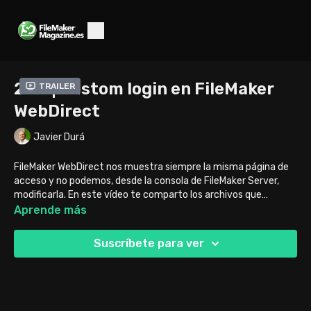
244 | Custom login en FileMaker
Trailer
WebDirect
Javier Durá
FileMaker WebDirect nos muestra siempre la misma página de
acceso y no podemos, desde la consola de FileMaker Server,
modificarla. En este vídeo te comparto los archivos que
necesitas para que seas tú quien decida el aspecto que va a
Aprende más
tener tu página de acceso a tus soluciones FileMaker cuando
entres con un navegador web.
Suscríbete para ver