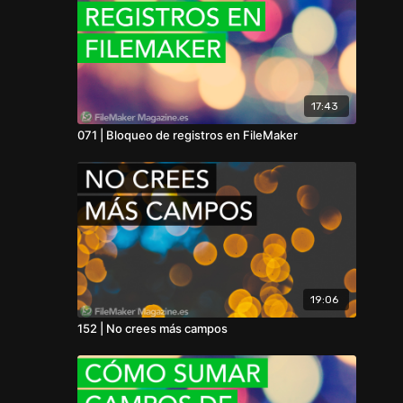
17:43
071 | Bloqueo de registros en FileMaker
19:06
152 | No crees más campos