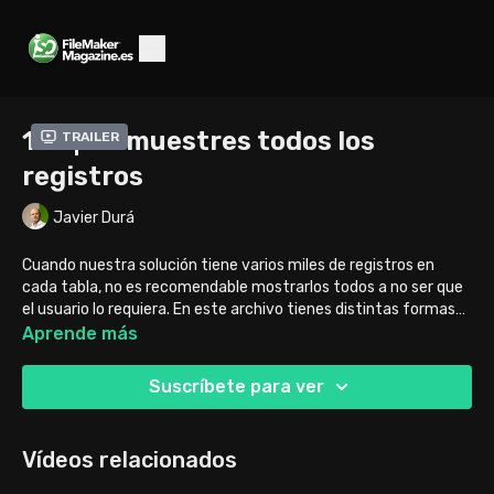
187 | No muestres todos los
Trailer
registros
Javier Durá
Cuando nuestra solución tiene varios miles de registros en
cada tabla, no es recomendable mostrarlos todos a no ser que
el usuario lo requiera. En este archivo tienes distintas formas
de limitar los registros que mostramos a los usuarios.
Aprende más
Suscríbete para ver
Vídeos relacionados