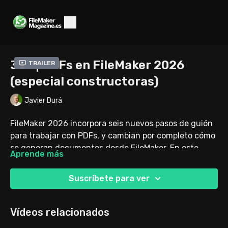
307 | PDFs en FileMaker 2026
Trailer
(especial constructoras)
Javier Durá
FileMaker 2026 incorpora seis nuevos pasos de guión
para trabajar con PDFs, y cambian por completo cómo
se generan documentos desde FileMaker. En este
Aprende más
vídeo te muestro, con un ejemplo de una
constructora, cómo construir un expediente de
Suscríbete para ver
proyecto que se va completando automáticamente
con cada certificación de obra, acta o informe, sin
ensamblado manual y sin pasar por ningún programa
Vídeos relacionados
externo.