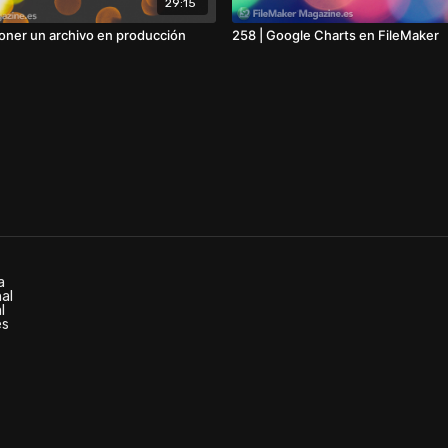
29:15
oner un archivo en producción
258 | Google Charts en FileMaker
a
nal
l
es