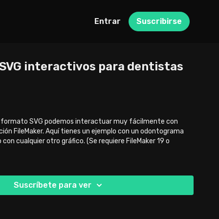
Entrar
Suscribirse
s SVG interactivos para dentistas
en formato SVG podemos interactuar muy fácilmente con
ución FileMaker. Aquí tienes un ejemplo con un odontograma
on cualquier otro gráfico. (Se requiere FileMaker 19 o
Suscríbete para ver