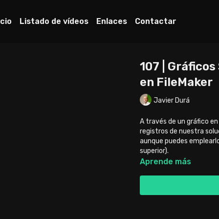
icio
Listado de vídeos
Enlaces
Contactar
107 | Gráfico
en FileMaker
Javier Durá
A través de un gráfico 
registros de nuestra sol
aunque puedes emplearlo c
superior).
Aprende más