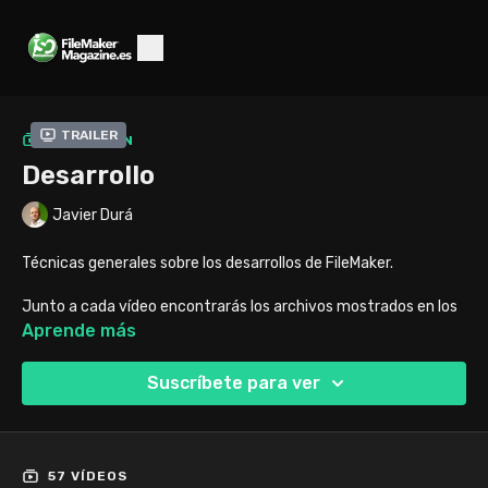
Trailer
COLECCIÓN
Desarrollo
Javier Durá
Técnicas generales sobre los desarrollos de FileMaker.
Junto a cada vídeo encontrarás los archivos mostrados en los
vídeos (descarga disponible sólo para los suscriptores).
Aprende más
Suscríbete para ver
57 VÍDEOS